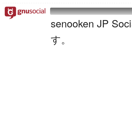
senooken JP S
す。