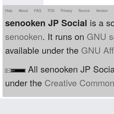
Help
About
FAQ
TOS
Privacy
Source
Version
is a so
senooken JP Social
senooken
. It runs on
GNU so
available under the
GNU Aff
All senooken JP Social
under the
Creative Commons