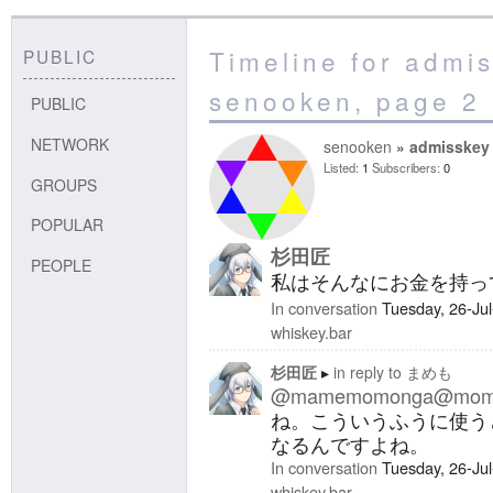
Timeline for admis
PUBLIC
senooken, page 2
PUBLIC
NETWORK
senooken
admisskey
Listed
1
Subscribers
0
GROUPS
POPULAR
杉田匠
PEOPLE
私はそんなにお金を持って
In conversation
Tuesday, 26-Ju
whiskey.bar
杉田匠
in reply to
まめも
@mamemomonga@mom
ね。こういうふうに使う
なるんですよね。
In conversation
Tuesday, 26-Ju
whiskey.bar