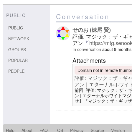
Conversation
PUBLIC
PUBLIC
せのお (妹尾 賢)
評価: マジック：ザ・ギャ
NETWORK
アン
https://mtg.senoo
In conversation
about 9 months
GROUPS
Attachments
POPULAR
Domain not in remote thumbna
PEOPLE
評価: マジック：ザ・ギャ
アン | エターナルホワイトマジッ
前回: 評価: マジック：ザ・
ン | エターナルホワイトマジック/
せ】『マジック：ザ・ギャザリ
カードイメージギャラリーに
た。https://t.co/yRy
範囲をお切り替えいただけます。#
ザ・ギャザリング (@mtgjp) 
Help
About
FAQ
TOS
Privacy
Source
Version