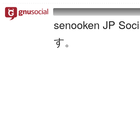
senooken JP S
す。