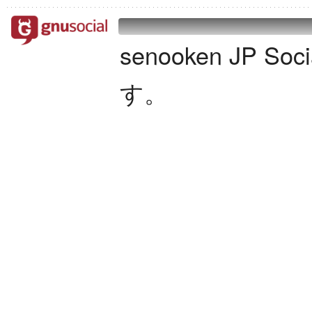
senooken JP S
す。