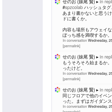
in rep
せのお (妹尾 賢)
ファーストなクロスプラッ
#
spzcolab
ハッシュタグ
いきましょう。 ### 参加資
年不問） * 20代 or 201
あまり書かないと思うけ
名 ##...
ドに書くか。
内容も場所もアウェイな
ぼっち感を満喫するか。
In conversation
Wednesday, 25
permalink
in rep
せのお (妹尾 賢)
もうそろそろ始まるか。
ったけど。
In conversation
Wednesday, 25
permalink
in rep
せのお (妹尾 賢)
同じフロアで他のイベン
った。まずはガイダンス
In conversation
Wednesday, 25
permalink