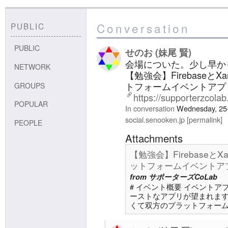
Conversation
PUBLIC
PUBLIC
せのお (妹尾 賢)
会場についた。少し早か
NETWORK
【勉強会】FirebaseとX
トフォームイベントアプリ開
GROUPS
https://supporterzcola
POPULAR
In conversation
Wednesday, 25-
social.senooken.jp
permalink
PEOPLE
Attachments
【勉強会】FirebaseとX
ットフォームイベントアプリ開発
from
サポーターズCoLab
# イベント概要 イベント
ーストなアプリが望まれます。 
くて双方のプラットフォーム
らはFirebase Cloud Fire
意に実装が可能となります。