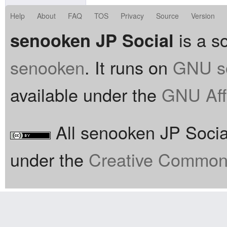
Help
About
FAQ
TOS
Privacy
Source
Version
is a so
senooken JP Social
senooken
. It runs on
GNU so
available under the
GNU Aff
All senooken JP Social
under the
Creative Commons