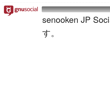
senooken JP S
す。