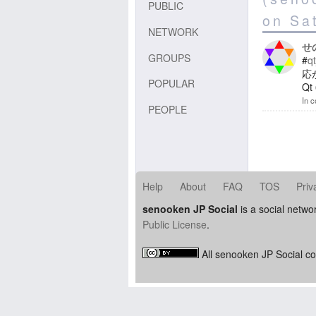
PUBLIC
on Sa
NETWORK
せ
GROUPS
#
qt
応
POPULAR
Q
In c
PEOPLE
Help
About
FAQ
TOS
Priv
senooken JP Social
is a social netwo
Public License
.
All senooken JP Social co