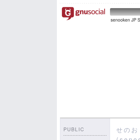
senooken J
せのお 
PUBLIC
(seno