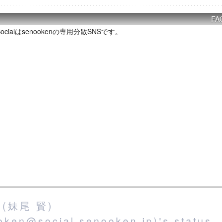
FA
P Socialはsenookenの専用分散SNSです。
(妹尾 賢)
oken@social.senooken.jp)'s status