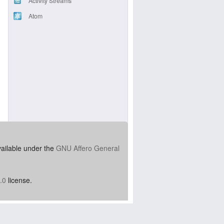
Activity Streams
Atom
vailable under the
GNU Affero General
.0
license.