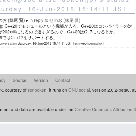
turday, 16-Jun-2018 15:14:11 JST
のお (妹尾 賢)
in reply to
せのお (妹尾 賢)
jp
C++20でモジュールという機能が入る。C++20はコンパイラーの対
が202x年になるので遅すぎるので，C++20はQt 7になるとか。
t 6ではC++17をサポートする。
onversation
Saturday, 16-Jun-2018 15:14:11 JST
from
web
permalink
acy
Source
Version
Contact
rk, courtesy of
senooken
. It runs on
GNU social
, version 2.0.2-beta0, a
ntent and data are available under the
Creative Commons Attribution 3