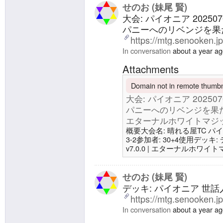
回: 大会: パイオニア 202507
せのお (妹尾 賢)
大会: パイオニア 20250
パニーへのリベンジを果
https://mtg.senooken.j
In conversation
about a year a
Attachments
Domain not in remote thumbna
大会: パイオニア 20250
パニーへのリベンジを果た
エターナルホワイトマジック/Et
概要大会名: 晴れる屋TC パイオニア
3-2参加者: 30+4使用デッ
v7.0.0 | エターナルホワイトマジッ
会: パイオニア デッキの
| エターナルホワイトマジック/Eter
https://x.com/senookenmtg/st
せのお (妹尾 賢)
デッキ: パイオニア 世話人
https://mtg.senooken.j
In conversation
about a year a