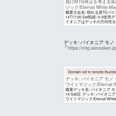
負けMTG休止を考える落胆
ジック/Eternal White Ma
概要大会名: 晴れる屋TCパイオニア
14T17:00 Sat戦績: 0-3使用
イオニアはデッキの方向性を感
エターナルホワイトマジック/Etern
タッチ黒: 人間白にFFで再
たデッキ。同じ白ウィニー同士
せのお (妹尾 賢)
ちらの土地がやや詰まって
デッキ: パイオニア モノ・
https://mtg.senooken.j
In conversation
about a year a
Attachments
Domain not in remote thumbna
デッキ: パイオニア モノ・ホ
ワイトマジック/Eternal Wh
概要デッキ名: パイオニア モノ・ホ
14 Sat旧: デッキ: パイオニ
ワイトマジック/Eternal Whit
4 爆発域4 廃墟の地32 生物
家/Luminarch Aspirant4 
Farmhand1 開拓地の探求者/Fron
せのお (妹尾 賢)