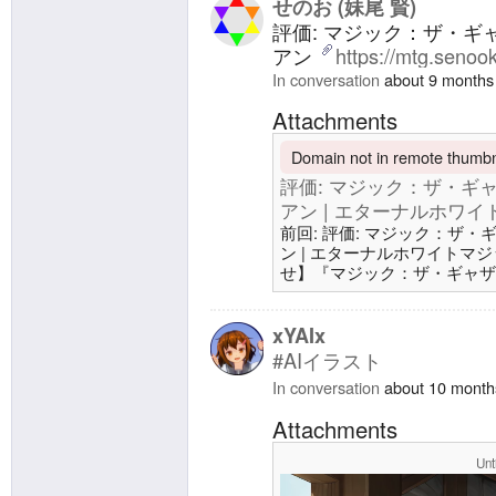
#mtgjp #MTGLorwyn— 
せのお (妹尾 賢)
January 9, 20262026-0
評価: マジック：ザ・ギャ
アン
https://mtg.senoo
In conversation
about 9 months
Attachments
Domain not in remote thumbna
評価: マジック：ザ・ギャ
アン | エターナルホワイトマジッ
前回: 評価: マジック：ザ・
ン | エターナルホワイトマジック/
せ】『マジック：ザ・ギャザリ
カードイメージギャラリーに
た。https://t.co/yRy
範囲をお切り替えいただけます。#
xYAIx
ザ・ギャザリング (@mtgjp) 
#AIイラスト
In conversation
about 10 month
Attachments
Unt