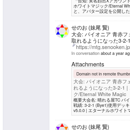
「告知: 実名顔出Xアカウン
ホワイトマジック/Eternal W
と、アバター設定を公開した
と、MTGプロフィールカー
た。わかりやすそうなので、自分も設
ターナルホワイトマジック/Etern
せのお (妹尾 賢)
Imgurにも「https://imgur.
大会: パイオニア 青赤
取れるようになった3-2-
https://mtg.senooken.j
In conversation
about a year a
Attachments
Domain not in remote thumbna
大会: パイオニア 青赤
れるようになった3-2-1
ク/Eternal White Magic
概要大会名: 晴れる屋TC パイオニア1
戦績: 3-2-1 (Bye1)使用
v5.0.0 | エターナルホワイトマジッ
会: パイオニア 同じ相手に
の両方したが負け散らかした2
ク/Eternal White MagicX: https
せのお (妹尾 賢)