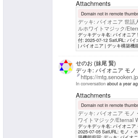
Attachments
Domain not in remote thumbna
デッキ: パイオニア 世話人コ
ルホワイトマジック/Eternal
デッキデッキ名: パイオニア 世話
付: 2025-07-12 SatUR
| パイオニア | デッキ構築機
イト v7.0.0 | エターナルホワイト
インボード26 土地8 平地4 
アーデンベイル城2 皇国の
せのお (妹尾 賢)
デッキ: パイオニア モノ・
https://mtg.senooken.j
In conversation
about a year a
Attachments
Domain not in remote thumbna
デッキ: パイオニア モノ・ホ
ワイトマジック/Eternal Wh
デッキデッキ名: パイオニア モノ・
2025-07-05 SatURL: モ
築機能前回: デッキ: パイオニア