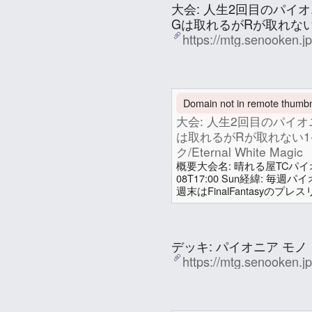
大会: 人生2回目のパイ
Gは取れるがRが取れない1
https://mtg.senooken.j
In conversation
about a year a
Attachments
Domain not in remote thumbna
大会: 人生2回目のパイ
は取れるがRが取れない1-
ク/Eternal White Magic
概要大会名: 晴れる屋TCパイオニア
08T17:00 Sun経緯: 
週末はFinalFantasy
かったので参加。前日の土曜
間に合った。戦績: 1-2 (1B
ノ・ホワイト v1.0.0 | エター
せのお (妹尾 賢)
Magic試合1Rxoxイゼットフ
デッキ: パイオニア モノ・
https://mtg.senooken.j
In conversation
about a year a
Attachments