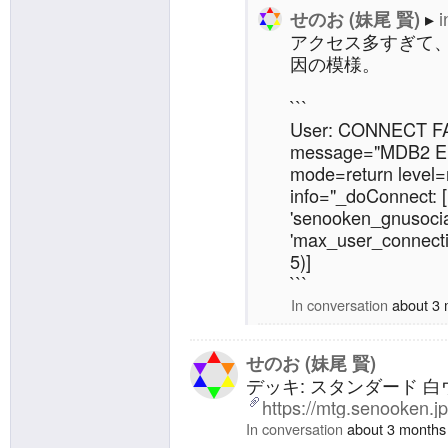
i
せのお (妹尾 賢)
アクセス多すぎて、
因の模様。
```
User: CONNECT FA
message="MDB2 Err
mode=return level=n
info="_doConnect: 
'senooken_gnusocia
'max_user_connectio
5)]
```
In conversation
about 3
せのお (妹尾 賢)
デッキ: スタンダード 白ウィ
https://mtg.senooken.j
In conversation
about 3 months