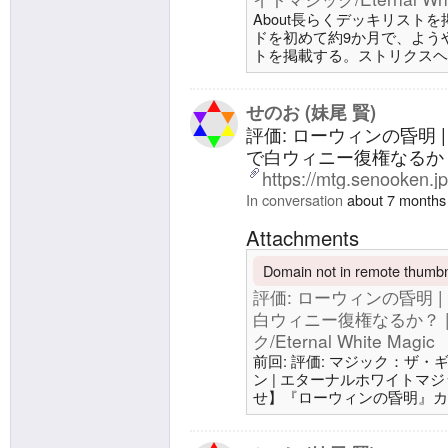
About長らくデッキリスト
ドを初めて約9か月で、よう
トを掲載する。ストリクスヘ
Deck前回: デッキ: スタンダー
イトマジック/Eternal White Magi
https://x.com/senookenmtg/s
せのお (妹尾 賢)
評価: ローウィンの昏明
で白ウィニー復権なるか
https://mtg.senooken.j
In conversation
about 7 months
Attachments
Domain not in remote thumbna
評価: ローウィンの昏明 
白ウィニー復権なるか？ 
ク/Eternal White Magic
前回: 評価: マジック：ザ・
ン | エターナルホワイトマジック/
せ】『ローウィンの昏明』カ
カードを公開いたしました。https
「セット」「製品」より収録