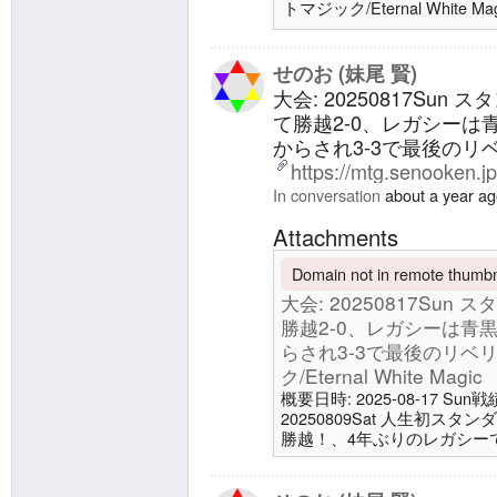
トマジック/Eternal White 
ホワイトデッキ製作者/Deck Des
ョン/Version 2.0.0日付/Date
Deck17 生物/Creature1 未
せのお (妹尾 賢)
大会: 20250817Su
て勝越2-0、レガシー
からされ3-3で最後のリ
https://mtg.senooken.j
In conversation
about a year a
Attachments
Domain not in remote thumbna
大会: 20250817Su
勝越2-0、レガシーは青
らされ3-3で最後のリベリ
ク/Eternal White Magic
概要日時: 2025-08-17 Sun戦績:
20250809Sat 人生初
勝越！、4年ぶりのレガシーで
ク/Eternal White Magic
0817 Sun晴れる屋TC東京 1