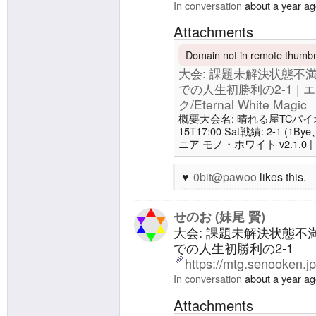
In conversation
about a year a
Attachments
Domain not in remote thumbna
大会: 課題未解決状態不
での人生初勝利の2-1 |
ク/Eternal White Magic
概要大会名: 晴れる屋TCパイオニア
15T17:00 Sat戦績: 2-1 
ニア モノ・ホワイト v2.1.0 
White Magic前回: 大
も消耗戦で負けMTG休止を考え
0bit@pawoo
likes this.
マジック/Eternal White
り乗
せのお (妹尾 賢)
大会: 課題未解決状態
での人生初勝利の2-1
https://mtg.senooken.j
In conversation
about a year a
Attachments