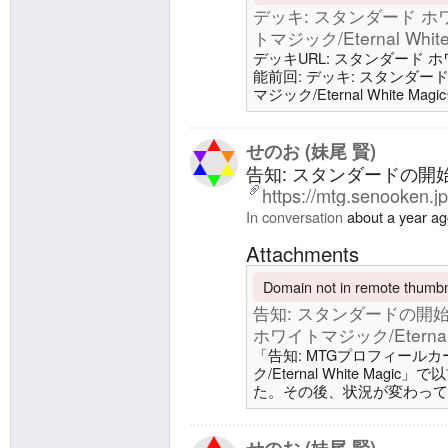
デッキ: スタンダード ホワイ
トマジック/Eternal White
デッキURL: スタンダード ホ
能前回: デッキ: スタンダード 
マジック/Eternal White M
ワイトデッキ製作者/Deck Desi
ン/Version 1.0.0日付/Date 
Deck20 生物/Creature4 開拓
せのお (妹尾 賢)
告知: スタンダードの開
https://mtg.senooken.j
In conversation
about a year a
Attachments
Domain not in remote thumbna
告知: スタンダードの開始
ホワイトマジック/Eternal W
「告知: MTGプロフィールカ
ク/Eternal White M
た。その後、状況が変わって
る。「Imgur: The magic o
Xは「妹尾賢mtg on X:
となったので、自撮りも撮り直