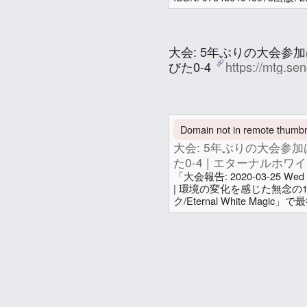
☆4
せのお (妹尾 賢)
大会: 5年ぶりの大会参
びた0-4
https://mtg.se
In conversation
about a year a
Attachments
Domain not in remote thumbna
大会: 5年ぶりの大会参
た0-4 | エターナルホワイトマ
「大会報告: 2020-03-25 We
| 環境の変化を感じた無念の1
ク/Eternal White Ma
MTGの大会に参加したので
る職場に、MTGでパイオニ
加しており、私が6月で期間
で、急遽参加することにした。202
Help
About
FAQ
TOS
Privacy
Source
Version
is a so
senooken JP Social