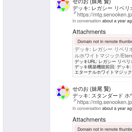
オニア神終わって、縮小予定でし
せのお (妹尾 賢)
デッキ: レガシー リベリオン/R
https://mtg.senooken.j
In conversation
about a year a
Attachments
Domain not in remote thumbna
デッキ: レガシー リベリオン/R
ルホワイトマジック/Eternal
デッキURL: レガシー リベリオン/
デッキ構築機能前回: デッキ: レガシ
エターナルホワイトマジック/Etern
Name リベリオン/Rebellion
賢/SENOO, Kenバージョン/Versi
Sat60 メインデッ
せのお (妹尾 賢)
デッキ: スタンダード ホワイ
https://mtg.senooken.j
In conversation
about a year a
Attachments
Domain not in remote thumbna