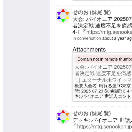
ドミナント、ディオン4 ミスト
中の一撃2 全損事故3 審判の
嵐の討伐者、エルズペス24 土地
せのお (妹尾 賢)
イドボード3 真昼の
大会: パイオニア 2025
者決定戦 速度不足を痛感
4-1
https://mtg.senook
In conversation
about a year a
Attachments
Domain not in remote thumbna
大会: パイオニア 20250
者決定戦 速度不足を痛感
1 | エターナルホワイトマジック
概要大会名: 晴れる屋TC東
時: 2025-07-20 Sun戦績: 3
キ: パイオニア 世話人コントロ
ジック/Eternal White Mag
ロへの課題露呈・負け散らか
た3-5 | エターナルホワイトマジック
せのお (妹尾 賢)
デッキ: パイオニア 世話人
https://mtg.senooken.j