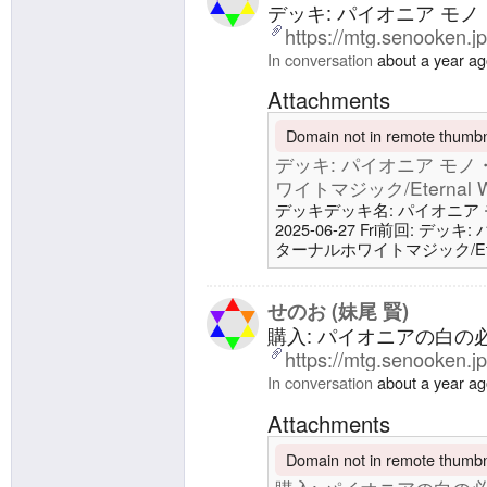
デッキ: パイオニア モノ・
https://mtg.senooken.j
In conversation
about a year a
Attachments
Domain not in remote thumbna
デッキ: パイオニア モノ・ホ
ワイトマジック/Eternal Wh
デッキデッキ名: パイオニア モノ・
2025-06-27 Fri前回: デッ
ターナルホワイトマジック/Eterna
土地10 平地4 噴水港4 沈ん
呼び声1 皇国の地、永岩城13
放/Starnheim Unleashed4 ミ
せのお (妹尾 賢)
購入: パイオニアの白の
https://mtg.senooken.j
In conversation
about a year a
Attachments
Domain not in remote thumbna