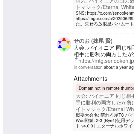
購入: パイオニアの白の必
トマジック/Eternal White
SNS: https://x.com/senooken
https://imgur.com/a/20
た。失せろ放浪皇バハムート「
敗、三度目の正直で連敗相手
3 | エターナルホワイトマジック/E
通り、現在のパイオニアでは
せのお (妹尾 賢)
大会: パイオニア 同じ
相手に勝利の両方したが負
https://mtg.senooken.j
In conversation
about a year a
Attachments
Domain not in remote thumbna
大会: パイオニア 同じ
手に勝利の両方したが負け散
イトマジック/Eternal Whit
概要大会名: 晴れる屋TC パイオニア1
Wed戦績: 2-3 (Bye1)使
ト v4.0.0 | エターナルホワイトマ
大会: カードパワーを上げ