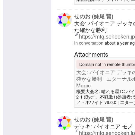
ホワイトマジック/Eternal Wh
地4 噴水港4 沈んだ城塞3 爆
国の地、永岩城11 生物4 シ
せのお (妹尾 賢)
大会: パイオニア デッ
た確かな勝利
https://mtg.senooken.j
In conversation
about a year a
Attachments
Domain not in remote thumbna
大会: パイオニア デッ
確かな勝利 | エターナルホワ
Magic
概要大会名: 晴れる屋TC パイオニア
2-1 (Bye1、不戦敗1)参加者
ノ・ホワイト v6.0.0 | エター
Magic前回: 大会: パイオ
は取れるようになった3-2-1 |
White MagicX: https://x.com/s
せのお (妹尾 賢)
デッキ: パイオニア モノ・
https://mtg.senooken.j