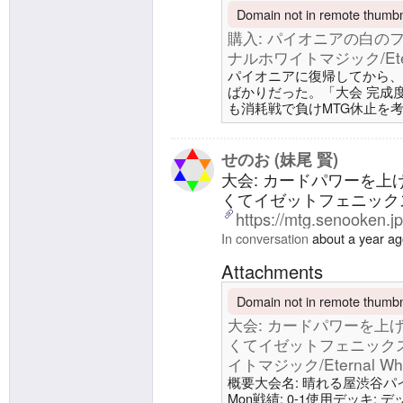
Domain not in remote thumbna
購入: パイオニアの白のフ
ナルホワイトマジック/Eterna
パイオニアに復帰してから、
ばかりだった。「大会 完成
も消耗戦で負けMTG休止を考え
マジック/Eternal White
当ができる、除去体制のある
ア環境で標準になった。これ
せのお (妹尾 賢)
強いカードと、そのパワーカ
大会: カードパワーを
た。パイオニアの白でめち
くてイゼットフェニックス
https://mtg.senooken.j
In conversation
about a year a
Attachments
Domain not in remote thumbna
大会: カードパワーを上
くてイゼットフェニックスに
イトマジック/Eternal Whit
概要大会名: 晴れる屋渋谷パイオニア1
Mon戦績: 0-1使用デッキ: デ