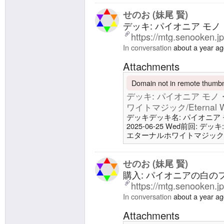
ットフェニックスに再敗北の0
ク/Eternal White MagicSNS: ht
せのお (妹尾 賢)
デッキ: パイオニア モノ・
https://mtg.senooken.j
In conversation
about a year a
Attachments
Domain not in remote thumbna
デッキ: パイオニア モノ・ホ
ワイトマジック/Eternal Wh
デッキデッキ名: パイオニア モノ・
2025-06-25 Wed前回: デッ
エターナルホワイトマジック/Eter
27 土地11 平地4 爆発域4
イル城2 ガイアー岬の療養所
放/Starnheim Unleashed
せのお (妹尾 賢)
購入: パイオニアの白
https://mtg.senooken.j
In conversation
about a year a
Attachments