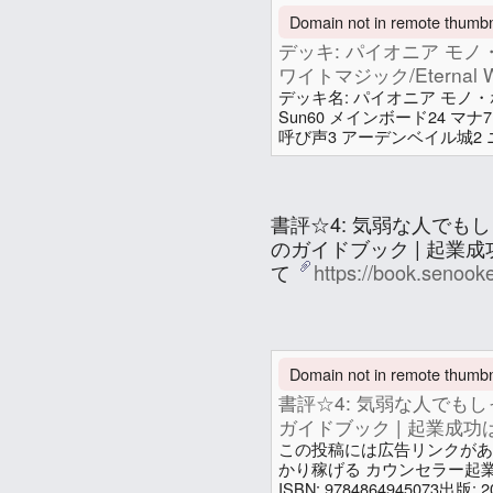
Domain not in remote thumbna
デッキ: パイオニア モノ・ホ
ワイトマジック/Eternal Wh
デッキ名: パイオニア モノ・ホワイト
Sun60 メインボード24 マナ
呼び声3 アーデンベイル城2
岩城/Eiganjo, Seat of th
者/Ambitious Farmhand - 
Aspirant4 密輸人の回転翼機
せのお (妹尾 賢)
書評☆4: 気弱な人でも
のガイドブック | 起業
て
https://book.senook
In conversation
about a year a
Attachments
Domain not in remote thumbna
書評☆4: 気弱な人でも
ガイドブック | 起業成
この投稿には広告リンクがあ
かり稼げる カウンセラー起業
ISBN: 9784864945073出版: 2