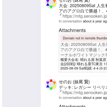
せのお (妹尾 賢)
した。 #対戦したい #大会
大会: 20250809Sa
アのアグロ白で勝越！、
https://mtg.senooken.j
In conversation
about a year a
Attachments
Domain not in remote thumbna
大会: 20250809Sa
アのアグロ白で勝越！、4
ーナルホワイトマジック/Etern
概要大会名: 晴れる屋 秋葉
会[2回戦]/ 晴れる屋TC東京 1
2025-08-09 Sat戦績: 4-4 
ード ホワイト 0.0.0 | エター
Magicデッキ: パイオニア +1
マジック/Eternal White Ma
せのお (妹尾 賢)
デッキ: レガシー リベリオン/R
https://mtg.senooken.j
In conversation
about a year a
Attachments