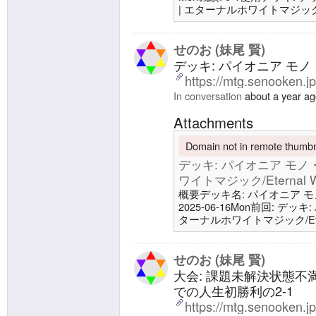
| エターナルホワイトマジック/Ete
未解決状態不満デッキで機体
1 | エターナルホワイトマジック/E
仕事の午後半休で帰りに、脱
せのお (妹尾 賢)
き合わ
デッキ: パイオニア モノ・
https://mtg.senooken.j
In conversation
about a year a
Attachments
Domain not in remote thumbna
デッキ: パイオニア モノ・ホ
ワイトマジック/Eternal Wh
概要デッキ名: パイオニア モノ・ホ
2025-06-16Mon前回: デッキ
ターナルホワイトマジック/Eterna
土地9 平地4 爆発域4 廃墟
城1 皇国の地、永岩城/Eiganjo, S
源、ジア
せのお (妹尾 賢)
大会: 課題未解決状態
での人生初勝利の2-1
https://mtg.senooken.j