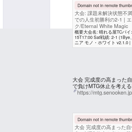
Domain not in remote thumbna
大会: 課題未解決状態不
での人生初勝利の2-1 |
ク/Eternal White Magic
概要大会名: 晴れる屋TCパイオニア
15T17:00 Sat戦績: 2-1 
ニア モノ・ホワイト v2.1.0 
White Magic前回: 大
も消耗戦で負けMTG休止を考え
0bit@pawoo
likes this.
マジック/Eternal White
り乗
せのお (妹尾 賢)
大会 完成度の高まった
で負けMTG休止を考える
https://mtg.senooken.j
In conversation
about a year a
Attachments
Domain not in remote thumbna
大会 完成度の高まった