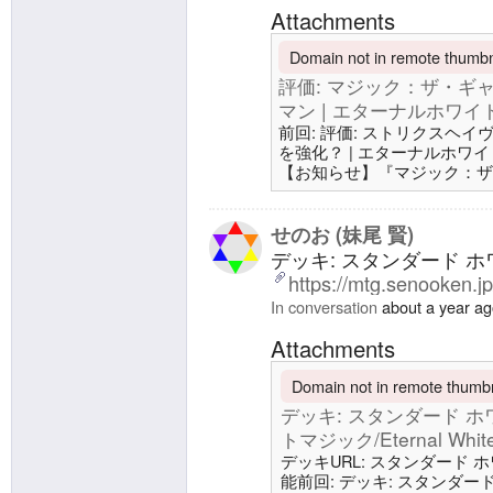
Attachments
Domain not in remote thumbna
評価: マジック：ザ・ギャ
マン | エターナルホワイトマジッ
前回: 評価: ストリクスヘイ
を強化？ | エターナルホワイトマジッ
【お知らせ】『マジック：ザ・
ーマン』カードイメージギャ
しました。https://t.co/
より収録範囲をお切り替えいただけま
せのお (妹尾 賢)
#MTGxMarvel— マジック：
デッキ: スタンダード ホワイ
https://mtg.senooken.j
In conversation
about a year a
Attachments
Domain not in remote thumbna
デッキ: スタンダード ホワ
トマジック/Eternal White
デッキURL: スタンダード ホ
能前回: デッキ: スタンダード 