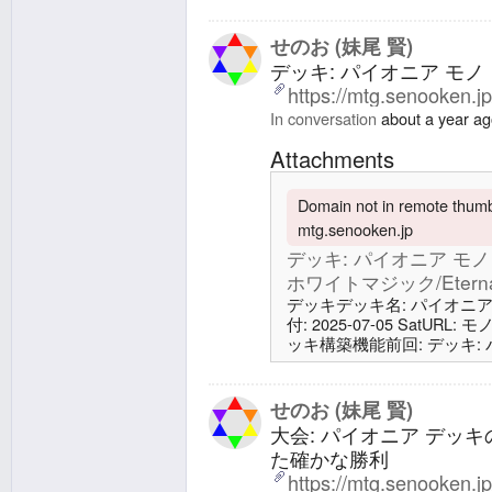
Magic60 メインボード26 
域3 廃墟の地2 アーデンベ
せのお (妹尾 賢)
デッキ: パイオニア モノ・
https://mtg.senooken.j
In conversation
about a year a
Attachments
Domain not in remote thumbn
mtg.senooken.jp
デッキ: パイオニア モノ・
ホワイトマジック/Eternal 
デッキデッキ名: パイオニア モノ
付: 2025-07-05 SatURL
ッキ構築機能前回: デッキ: パ
エターナルホワイトマジック/Eter
ド26 土地8 平地4 噴水港4
デンベイル城2 皇国の地、永
せのお (妹尾 賢)
大会: パイオニア デッ
た確かな勝利
https://mtg.senooken.j