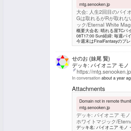
mtg.senooken.jp
大会: 人生2回目のパ
Gは取れるがRが取れない
ック/Eternal White Mag
概要大会名: 晴れる屋TCパイオニ
08T17:00 Sun経緯:
今週末はFinalFantas
かなかったので参加。前日
到着して間に合った。戦績: 1-
オニア モノ・ホワイト v1.
せのお (妹尾 賢)
ク/Eternal White Magic
デッキ: パイオニア モノ・
https://mtg.senooken.j
In conversation
about a year a
Attachments
Domain not in remote thumbn
mtg.senooken.jp
デッキ: パイオニア モノ・
ホワイトマジック/Eternal 
デッキ名: パイオニア モノ・ホワイ