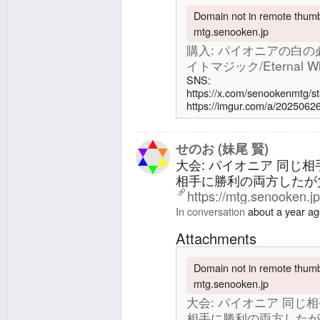
Domain not in remote thumbn
mtg.senooken.jp
購入: パイオニアの白の
イトマジック/Eternal Whi
SNS:
https://x.com/senookenmtg/
https://imgur.com/a/2
た。失せろ放浪皇バハムート
敗、三度目の正直で連敗相
た2-3 | エターナルホワイトマジッ
せのお (妹尾 賢)
載した通り、現在のパイオ
大会: パイオニア 同じ
相手に勝利の両方したが負
https://mtg.senooken.j
In conversation
about a year a
Attachments
Domain not in remote thumbn
mtg.senooken.jp
大会: パイオニア 同じ
相手に勝利の両方したが負