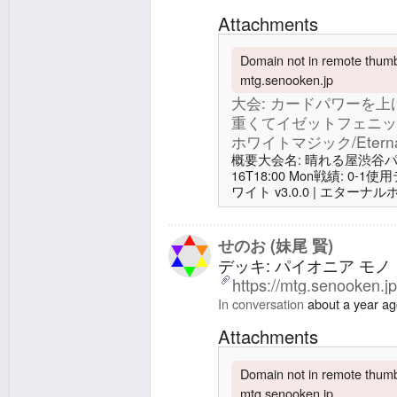
Attachments
Domain not in remote thumbn
mtg.senooken.jp
大会: カードパワーを
重くてイゼットフェニック
ホワイトマジック/Eternal 
概要大会名: 晴れる屋渋谷パイオニ
16T18:00 Mon戦績: 0
ワイト v3.0.0 | エターナルホワ
前回: 大会: 課題未解決
での人生初勝利の2-1 | エタ
White Magic一言:六
せのお (妹尾 賢)
を渋谷でとっており、その
デッキ: パイオニア モノ・
https://mtg.senooken.j
In conversation
about a year a
Attachments
Domain not in remote thumbn
mtg.senooken.jp