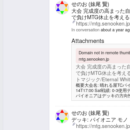
ナルホワイトマジック/Eterna
せのお (妹尾 賢)
北があり、あまり乗
大会 完成度の高まった
で負けMTG休止を考える
https://mtg.senooken.j
In conversation
about a year a
Attachments
Domain not in remote thumbn
mtg.senooken.jp
大会 完成度の高まった
で負けMTG休止を考える
トマジック/Eternal Whit
概要大会名: 晴れる屋TCパイオニ
14T17:00 Sat戦績: 0-3使
パイオニアはデッキの方向
1-2 | エターナルホワイトマジック
xox人間白タッチ黒: 人間
黒をタッチしたデッキ。同
せのお (妹尾 賢)
る。Game1G: こちらの
デッキ: パイオニア モノ・
https://mtg.senooken.j