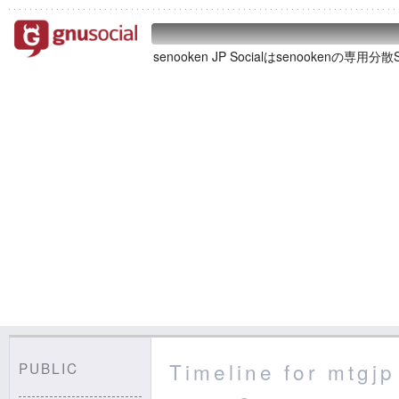
senooken JP Socialはsenookenの専用
Timeline for mtgjp
PUBLIC