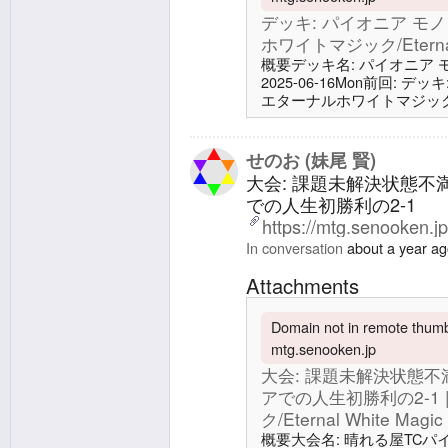
デッキ: パイオニア モノ・
ホワイトマジック/Eternal 
概要デッキ名: パイオニア モノ・
2025-06-16Mon前回: デッ
エターナルホワイトマジック/Eter
ド22 土地9 平地4 爆発域
ンベイル城1 皇国の地、永岩城/Eiga
物4 希望の源、ジア
せのお (妹尾 賢)
大会: 課題未解決状態
での人生初勝利の2-1
https://mtg.senooken.j
In conversation
about a year a
Attachments
Domain not in remote thumbn
mtg.senooken.jp
大会: 課題未解決状態
アでの人生初勝利の2-1
ク/Eternal White Magic
概要大会名: 晴れる屋TCパイオニ