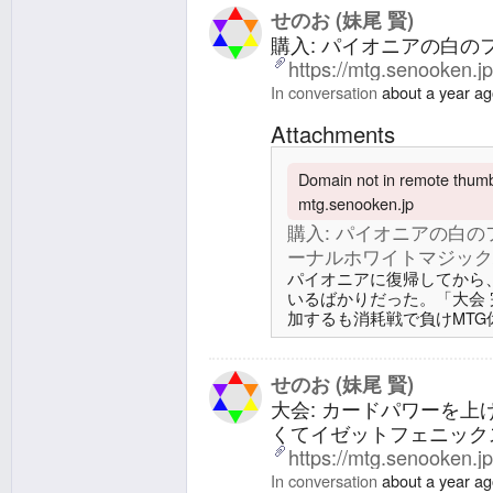
イムの解放/Starnheim Unlea
せのお (妹尾 賢)
購入: パイオニアの白
https://mtg.senooken.j
In conversation
about a year a
Attachments
Domain not in remote thumbn
mtg.senooken.jp
購入: パイオニアの白の
ーナルホワイトマジック/Eter
パイオニアに復帰してから
いるばかりだった。「大会
加するも消耗戦で負けMTG休
ホワイトマジック/Eternal 
1:2交換相当ができる、除
のパイオニア環境で標準に
せのお (妹尾 賢)
イオニアの白で強いカード
大会: カードパワーを
のマナ加速を調達した。パ
くてイゼットフェニックス
https://mtg.senooken.j
In conversation
about a year a