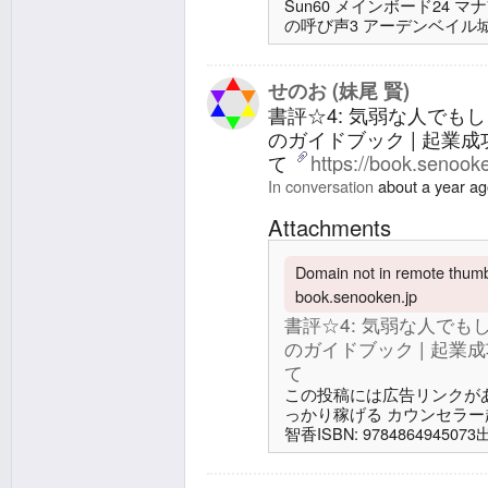
Sun60 メインボード24 マ
の呼び声3 アーデンベイル城
地、永岩城/Eiganjo, Seat 
働者/Ambitious Farmhand 
Aspirant4 密輸人の回転翼
せのお (妹尾 賢)
書評☆4: 気弱な人でも
のガイドブック | 起業
て
https://book.senook
In conversation
about a year a
Attachments
Domain not in remote thumbn
book.senooken.jp
書評☆4: 気弱な人でも
のガイドブック | 起
て
この投稿には広告リンクがあ
っかり稼げる カウンセラー
智香ISBN: 9784864945073出
Wed評価: ☆4