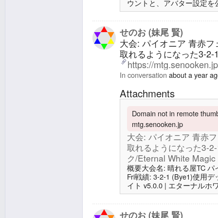
ウントと、アバター設定を
めていると、MTGプロフ
が複数あった。わかりやす
「Profile | About | エタ
せのお (妹尾 賢)
Magic」にも設置した。Imgurにも
大会: パイオニア 青赤
取れるようになった3-2-
https://mtg.senooken.j
In conversation
about a year a
Attachments
Domain not in remote thumbn
mtg.senooken.jp
大会: パイオニア 青赤
取れるようになった3-2-
ク/Eternal White Magic
概要大会名: 晴れる屋TC パイオニア
Fri戦績: 3-2-1 (Bye1
イト v5.0.0 | エターナルホワイ
回: 大会: パイオニア 同
に勝利の両方したが負け散らか
ジック/Eternal White MagicX: 
せのお (妹尾 賢)