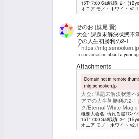
15T17:00 Sat戦績: 2-1
オニア モノ・ホワイト v2.
ク/Eternal White Ma
で参加するも消耗戦で負けMT
ナルホワイトマジック/Eterna
せのお (妹尾 賢)
北があり、あまり乗
大会: 課題未解決状態
での人生初勝利の2-1
https://mtg.senooken.j
In conversation
about a year a
Attachments
Domain not in remote thumbn
mtg.senooken.jp
大会: 課題未解決状態
アでの人生初勝利の2-1
ク/Eternal White Magic
概要大会名: 晴れる屋TCパイオニ
15T17:00 Sat戦績: 2-1
オニア モノ・ホワイト v2.
ク/Eternal White Ma
で参加するも消耗戦で負けMT