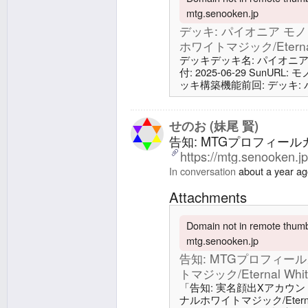
mtg.senooken.jp
デッキ: パイオニア モノ・
ホワイトマジック/Eternal 
デッキデッキ名: パイオニア モノ
付: 2025-06-29 SunURL
ッキ構築機能前回: デッキ: パ
エターナルホワイトマジック/Eter
ド26 土地8 平地4 噴水港4
デンベイル城2 皇国の地、永
せのお (妹尾 賢)
告知: MTGプロフィー
https://mtg.senooken.j
In conversation
about a year a
Attachments
Domain not in remote thumbn
mtg.senooken.jp
告知: MTGプロフィー
トマジック/Eternal Whit
「告知: 実名顔出Xアカウン
ナルホワイトマジック/Eterna